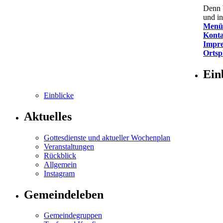
Denn b
und in
Menü
Konta
Impr
Ortsp
Ein
Einblicke
Aktuelles
Gottesdienste und aktueller Wochenplan
Veranstaltungen
Rückblick
Allgemein
Insta­gram
Gemeindeleben
Gemeindegruppen