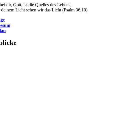
ei dir, Gott, ist die Quelles des Lebens,
 deinem Licht sehen wir das Licht (Psalm 36,10)
kt
essum
lan
blicke