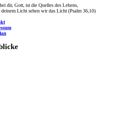
ei dir, Gott, ist die Quelles des Lebens,
 deinem Licht sehen wir das Licht (Psalm 36,10)
kt
essum
lan
blicke