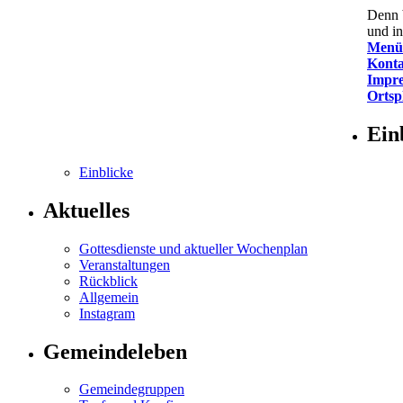
Denn b
und in
Menü
Konta
Impr
Ortsp
Ein
Einblicke
Aktuelles
Gottesdienste und aktueller Wochenplan
Veranstaltungen
Rückblick
Allgemein
Insta­gram
Gemeindeleben
Gemeindegruppen